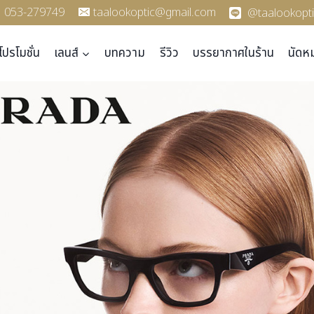
053-279749
taalookoptic@gmail.com
@taalookopti
โปรโมชั่น
เลนส์
บทความ
รีวิว
บรรยากาศในร้าน
นัดห