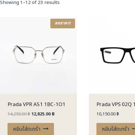
Sorted
Showing 1–12 of 23 results
by
latest
ลดราคา!
Prada VPR A51 1BC-1O1
Prada VPS 02Q
Original
Current
14,250.00
฿
12,825.00
฿
10,150.00
฿
price
price
was:
is:
หยิบใส่ตะกร้า
หยิบใส่ตะกร้า
14,250.00 ฿.
12,825.00 ฿.