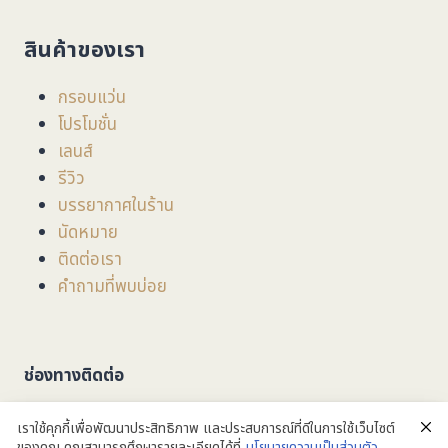
สินค้าของเรา
กรอบแว่น
โปรโมชั่น
เลนส์
รีวิว
บรรยากาศในร้าน
นัดหมาย
ติดต่อเรา
คำถามที่พบบ่อย
ช่องทางติดต่อ
ที่อยู่
: 201/3/1 ถนน มหิดล ตำบลหายยา อำเภอเมือง
เราใช้คุกกี้เพื่อพัฒนาประสิทธิภาพ และประสบการณ์ที่ดีในการใช้เว็บไซต์
จังหวัดเชียงใหม่ 50100
ของคุณ คุณสามารถศึกษารายละเอียดได้ที่
นโยบายความเป็นส่วนตัว