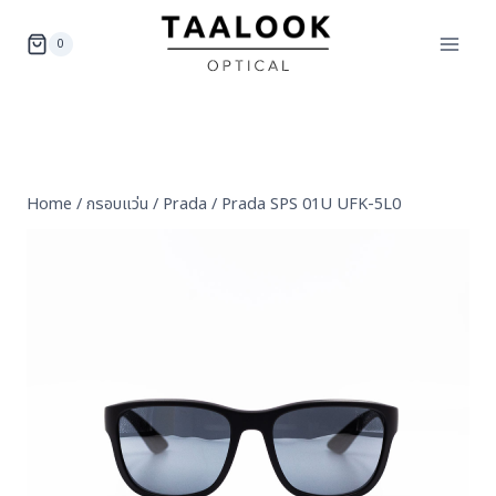
Skip
to
0
content
Home
/
กรอบแว่น
/
Prada
/
Prada SPS 01U UFK-5L0