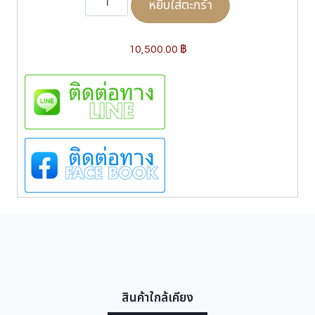
หยิบใส่ตะกร้า
น
ว
น
P
10,500.00
฿
r
a
d
a
S
P
S
0
1
U
U
F
K
-
5
L
0
สินค้าใกล้เคียง
ชิ้