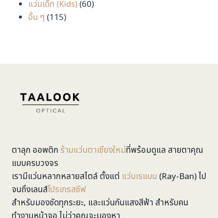
สินค้า
60
แว่นเด็ก (Kids)
60
115
สินค้า
อื่น ๆ
115
สินค้า
ตาลุก ออพติก
ร้านแว่นตาเชียงใหม่
ที่พร้อมดูแล สายตาคุณ
แบบครบวงจร
เรามีแว่นหลากหลายสไตล์ ตั้งแต่
แว่นเรแบน
(Ray-Ban) ไป
จนถึงเลนส์
โปรเกรสซีฟ
สำหรับมองชัดทุกระยะ, และแว่นกันแสงสีฟ้า สำหรับคน
ทำงานหน้าจอ ไม่ว่าคุณจะมองหา