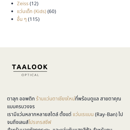
สินค้า
12
Zeiss
12
สินค้า
60
แว่นเด็ก (Kids)
60
115
สินค้า
อื่น ๆ
115
สินค้า
ตาลุก ออพติก
ร้านแว่นตาเชียงใหม่
ที่พร้อมดูแล สายตาคุณ
แบบครบวงจร
เรามีแว่นหลากหลายสไตล์ ตั้งแต่
แว่นเรแบน
(Ray-Ban) ไป
จนถึงเลนส์
โปรเกรสซีฟ