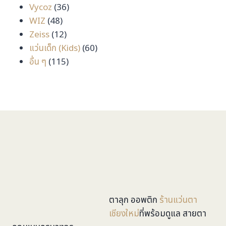
36
สินค้า
Vycoz
36
48
สินค้า
WIZ
48
สินค้า
12
Zeiss
12
สินค้า
60
แว่นเด็ก (Kids)
60
115
สินค้า
อื่น ๆ
115
สินค้า
ตาลุก ออพติก
ร้านแว่นตา
เชียงใหม่
ที่พร้อมดูแล สายตา