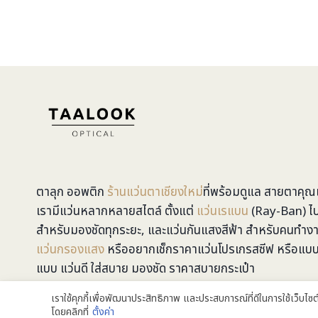
ตาลุก ออพติก
ร้านแว่นตาเชียงใหม่
ที่พร้อมดูแล สายตาค
เรามีแว่นหลากหลายสไตล์ ตั้งแต่
แว่นเรแบน
(Ray-Ban) ไป
สำหรับมองชัดทุกระยะ, และแว่นกันแสงสีฟ้า สำหรับคนทำง
แว่นกรองแสง
หรืออยากเช็กราคาแว่นโปรเกรสซีฟ หรือแบบอ
แบบ แว่นดี ใส่สบาย มองชัด ราคาสบายกระเป๋า
เราใช้คุกกี้เพื่อพัฒนาประสิทธิภาพ และประสบการณ์ที่ดีในการใช้เว็บไ
โดยคลิกที่
ตั้งค่า