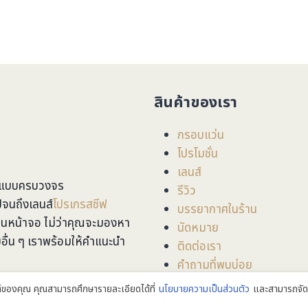
สินค้าของเรา
กรอบแว่น
โปรโมชั่น
เลนส์
ุณแบบครบวงจร
รีวิว
จนถึงเลนส์
โปรเกรสซีฟ
บรรยากาศในร้าน
านหน้าจอ ไม่ว่าคุณจะมองหา
นัดหมาย
ื่น ๆ เราพร้อมให้คำแนะนำ
ติดต่อเรา
คำถามที่พบบ่อย
ซต์ของคุณ คุณสามารถศึกษารายละเอียดได้ที่
นโยบายความเป็นส่วนตัว
และสามารถจัดก
ยินดีต้อนรับลูกค้าทุกท่านครับ