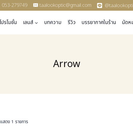
053-279749
taalookoptic@gmail.com
@taalookopti
โปรโมชั่น
เลนส์
บทความ
รีวิว
บรรยากาศในร้าน
นัดห
Arrow
แสดง 1 รายการ