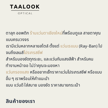
ตาลุก ออพติก
ร้านแว่นตาเชียงใหม่
ที่พร้อมดูแล สายตาคุณ
แบบครบวงจร
เรามีแว่นหลากหลายสไตล์ ตั้งแต่
แว่นเรแบน
(Ray-Ban) ไป
จนถึงเลนส์
โปรเกรสซีฟ
สำหรับมองชัดทุกระยะ, และแว่นกันแสงสีฟ้า สำหรับคน
ทำงานหน้าจอ ไม่ว่าคุณจะมองหา
แว่นกรองแสง
หรืออยากเช็กราคาแว่นโปรเกรสซีฟ หรือแบบ
อื่น ๆ เราพร้อมให้คำแนะนำ
แบบ แว่นดี ใส่สบาย มองชัด ราคาสบายกระเป๋า
สินค้าของเรา