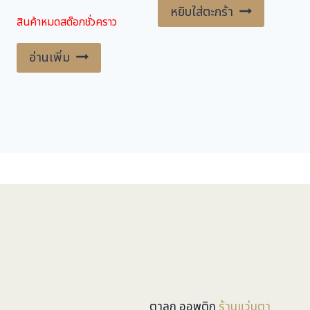
price
price
หยิบใส่ตะกร้า
สินค้าหมดสต๊อกชั่วคราว
was:
is:
6,400.00 ฿.
3,200.00 ฿.
อ่านเพิ่ม
ตาลุก ออพติก
ร้านแว่นตา