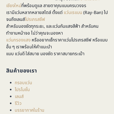
เชียงใหม่
ที่พร้อมดูแล สายตาคุณแบบครบวงจร
เรามีแว่นหลากหลายสไตล์ ตั้งแต่
แว่นเรแบน
(Ray-Ban) ไป
จนถึงเลนส์
โปรเกรสซีฟ
สำหรับมองชัดทุกระยะ, และแว่นกันแสงสีฟ้า สำหรับคน
ทำงานหน้าจอ ไม่ว่าคุณจะมองหา
แว่นกรองแสง
หรืออยากเช็กราคาแว่นโปรเกรสซีฟ หรือแบบ
อื่น ๆ เราพร้อมให้คำแนะนำ
แบบ แว่นดี ใส่สบาย มองชัด ราคาสบายกระเป๋า
สินค้าของเรา
กรอบแว่น
โปรโมชั่น
เลนส์
รีวิว
บรรยากาศในร้าน