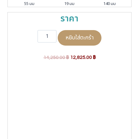
55 มม
19 มม
140 มม
ราคา
จำ
หยิบใส่ตะกร้า
น
ว
น
O
C
P
14,250.00
฿
12,825.00
฿
r
r
u
a
i
r
d
g
r
a
i
e
V
P
n
n
R
a
t
A
l
p
5
p
r
1
1
r
i
B
i
c
C