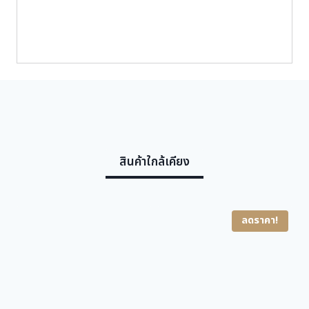
c
e
-
e
i
1
O
w
s
1
a
:
ชิ้
s
1
น
:
2
1
,
4
8
,
2
สินค้าใกล้เคียง
2
5
5
.
0
0
.
0
ลดราคา!
0
0
฿
.
฿
.