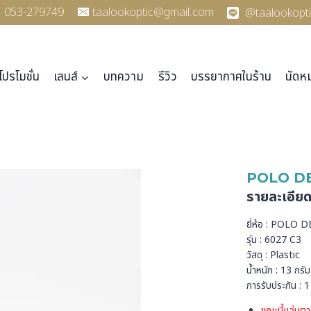
053-279749
taalookoptic@gmail.com
@taalookopti
โปรโมชั่น
เลนส์
บทความ
รีวิว
บรรยากาศในร้าน
นัดห
POLO DE
รายละเอีย
ยี่ห้อ : POLO 
รุ่น : 6027 C3
วัสดุ : Plastic
น้ำหนัก : 13 กรัม
การรับประกัน : 1 
ขณะนี้แว่นตา