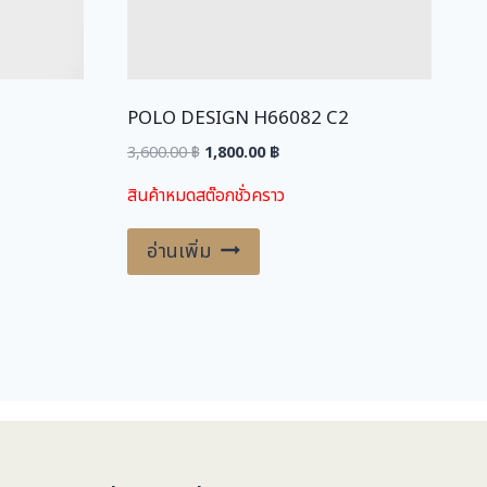
0
.
0
0
.
0
0
POLO DESIGN H66082 C2
0
฿
Original
Current
3,600.00
฿
1,800.00
฿
.
price
price
สินค้าหมดสต๊อกชั่วคราว
฿
was:
is:
.
.
3,600.00 ฿.
1,800.00 ฿.
อ่านเพิ่ม