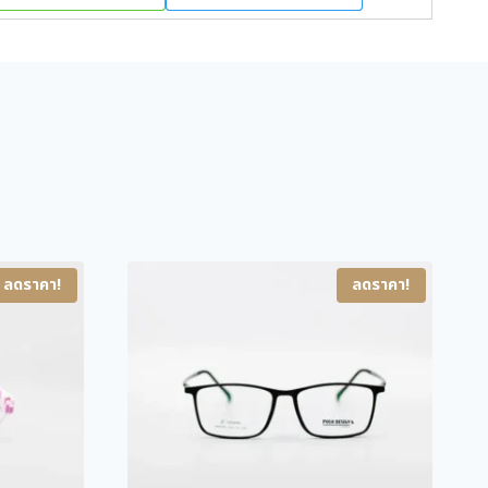
i
e
n
n
a
t
l
p
p
r
r
i
i
c
c
e
e
i
ลดราคา!
ลดราคา!
w
s
a
:
s
1
:
,
3
8
,
0
6
0