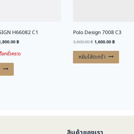
SIGN H66082 C1
Polo Design 7008 C3
riginal
Current
Original
Current
1,800.00
฿
3,600.00
฿
1,600.00
฿
price
price
price
price
๊อกชั่วคราว
was:
is:
was:
is:
หยิบใส่ตะกร้า
,600.00 ฿.
1,800.00 ฿.
3,600.00 ฿.
1,600.00 ฿
ม
สินค้าของเรา