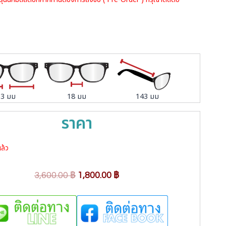
53 มม
18 มม
143 มม
ราคา
ล้ว
O
C
3,600.00
฿
1,800.00
฿
r
u
i
r
g
r