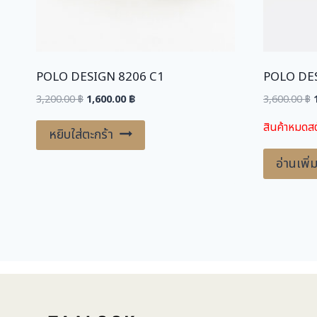
POLO DESIGN 8206 C1
POLO DE
Original
Current
O
3,200.00
฿
1,600.00
฿
3,600.00
฿
price
price
สินค้าหมดสต
was:
is:
หยิบใส่ตะกร้า
3,200.00 ฿.
1,600.00 ฿.
3
อ่านเพิ่