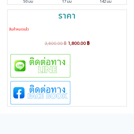
50 มม
17 มม
142 มม
ราคา
สินค้าหมดแล้ว
O
C
3,600.00
฿
1,800.00
฿
r
u
i
r
g
r
i
e
n
n
a
t
l
p
p
r
r
i
i
c
c
e
e
i