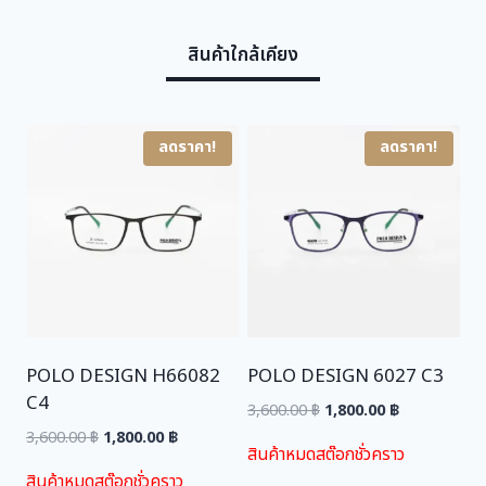
w
s
สินค้าใกล้เคียง
a
:
s
1
:
,
3
8
ลดราคา!
ลดราคา!
,
0
6
0
0
.
0
0
.
0
0
0
฿
.
POLO DESIGN H66082
POLO DESIGN 6027 C3
฿
C4
.
Original
Current
3,600.00
฿
1,800.00
฿
price
price
Original
Current
3,600.00
฿
1,800.00
฿
สินค้าหมดสต๊อกชั่วคราว
was:
is:
price
price
สินค้าหมดสต๊อกชั่วคราว
3,600.00 ฿.
1,800.00 ฿.