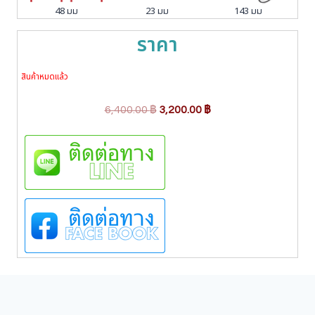
48 มม
23 มม
143 มม
ราคา
สินค้าหมดแล้ว
O
C
6,400.00
฿
3,200.00
฿
r
u
i
r
g
r
i
e
n
n
a
t
l
p
p
r
r
i
i
c
c
e