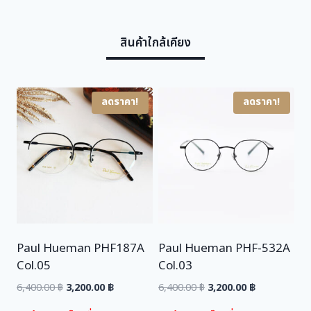
e
i
w
s
สินค้าใกล้เคียง
a
:
s
3
:
,
6
2
ลดราคา!
ลดราคา!
,
0
4
0
0
.
0
0
.
0
0
0
฿
.
Paul Hueman PHF187A
Paul Hueman PHF-532A
฿
Col.05
Col.03
.
Original
Current
Original
Current
6,400.00
฿
3,200.00
฿
6,400.00
฿
3,200.00
฿
price
price
price
price