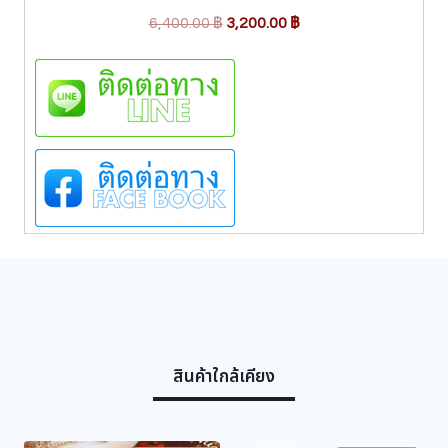
น
O
C
P
6,400.00
฿
3,200.00
฿
a
r
u
u
i
r
l
g
r
H
i
e
u
e
n
n
m
a
t
a
l
p
n
p
r
P
H
r
i
F
i
c
5
c
e
0
e
i
9
8
w
s
A
สินค้าใกล้เคียง
a
:
C
s
3
o
:
,
l
.
6
2