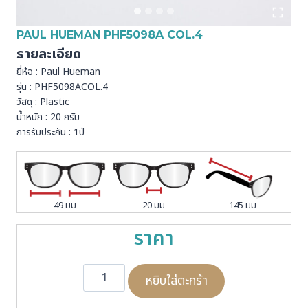
PAUL HUEMAN PHF5098A COL.4
รายละเอียด
ยี่ห้อ : Paul Hueman
รุ่น : PHF5098ACOL.4
วัสดุ : Plastic
น้ำหนัก : 20 กรัม
การรับประกัน : 1ปี
49 มม
20 มม
145 มม
ราคา
จำ
หยิบใส่ตะกร้า
น
ว