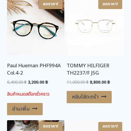
ลดราคา!
ลดราคา!
4
,
0
ชิ้
4
0
น
0
.
0
0
.
0
0
0
฿
.
Paul Hueman PHF994A
TOMMY HILFIGER
฿
Col.4-2
TH2237/F J5G
.
Original
Current
Original
Current
6,400.00
฿
3,200.00
฿
11,000.00
฿
8,800.00
฿
price
price
price
price
สินค้าหมดสต๊อกชั่วคราว
was:
is:
was:
is:
หยิบใส่ตะกร้า
6,400.00 ฿.
3,200.00 ฿.
11,000.00 ฿.
8,800.00 ฿.
อ่านเพิ่ม
ลดราคา!
ลดราคา!