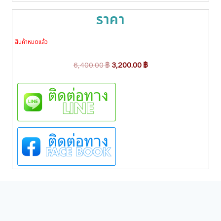
ราคา
สินค้าหมดแล้ว
O
C
6,400.00
฿
3,200.00
฿
r
u
i
r
g
r
i
e
n
n
a
t
l
p
p
r
r
i
i
c
c
e
e
i