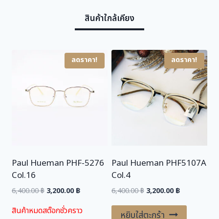
w
s
สินค้าใกล้เคียง
a
:
s
3
:
,
6
2
ลดราคา!
ลดราคา!
,
0
4
0
0
.
0
0
.
0
0
0
฿
.
Paul Hueman PHF-5276
Paul Hueman PHF5107A
฿
Col.16
Col.4
.
Original
Current
Original
Current
6,400.00
฿
3,200.00
฿
6,400.00
฿
3,200.00
฿
price
price
price
price
สินค้าหมดสต๊อกชั่วคราว
was:
is:
was:
is:
หยิบใส่ตะกร้า