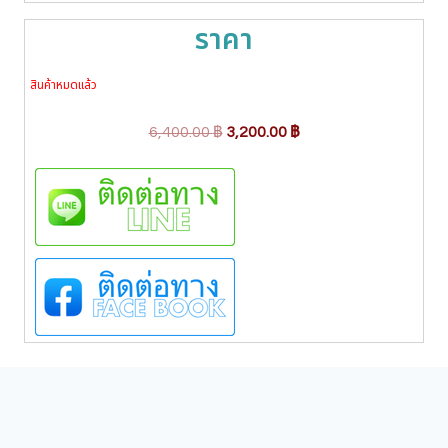
ราคา
สินค้าหมดแล้ว
O
C
6,400.00
฿
3,200.00
฿
r
u
i
r
g
r
i
e
n
n
a
t
l
p
p
r
r
i
i
c
c
e
e
i