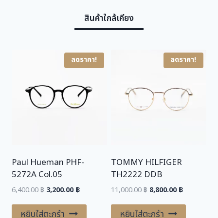
w
s
สินค้าใกล้เคียง
a
:
s
3
:
,
6
2
ลดราคา!
ลดราคา!
,
0
4
0
0
.
0
0
.
0
0
0
฿
.
Paul Hueman PHF-
TOMMY HILFIGER
฿
5272A Col.05
TH2222 DDB
.
Original
Current
Original
Current
6,400.00
฿
3,200.00
฿
11,000.00
฿
8,800.00
฿
price
price
price
price
was:
is:
was:
is:
หยิบใส่ตะกร้า
หยิบใส่ตะกร้า