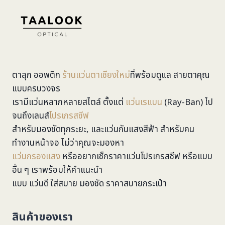
ตาลุก ออพติก
ร้านแว่นตาเชียงใหม่
ที่พร้อมดูแล สายตาคุณ
แบบครบวงจร
เรามีแว่นหลากหลายสไตล์ ตั้งแต่
แว่นเรแบน
(Ray-Ban) ไป
จนถึงเลนส์
โปรเกรสซีฟ
สำหรับมองชัดทุกระยะ, และแว่นกันแสงสีฟ้า สำหรับคน
ทำงานหน้าจอ ไม่ว่าคุณจะมองหา
แว่นกรองแสง
หรืออยากเช็กราคาแว่นโปรเกรสซีฟ หรือแบบ
อื่น ๆ เราพร้อมให้คำแนะนำ
แบบ แว่นดี ใส่สบาย มองชัด ราคาสบายกระเป๋า
สินค้าของเรา