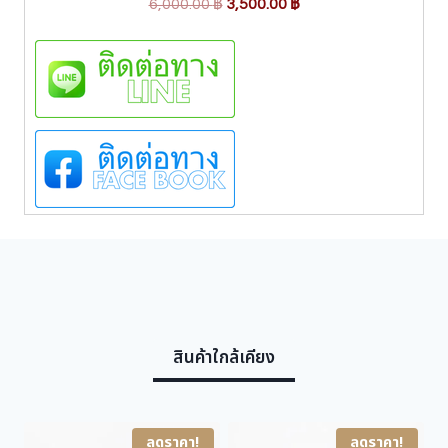
O
C
6,000.00
฿
3,500.00
฿
r
u
i
r
g
r
i
e
n
n
a
t
l
p
p
r
r
i
i
c
c
e
e
i
w
s
สินค้าใกล้เคียง
a
:
s
3
:
,
6
5
ลดราคา!
ลดราคา!