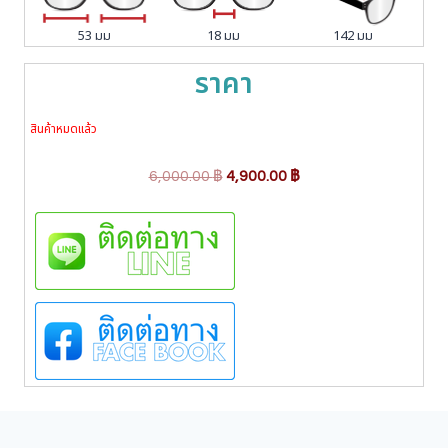
53 มม
18 มม
142 มม
ราคา
สินค้าหมดแล้ว
O
C
6,000.00
฿
4,900.00
฿
r
u
i
r
g
r
i
e
n
n
a
t
l
p
p
r
r
i
i
c