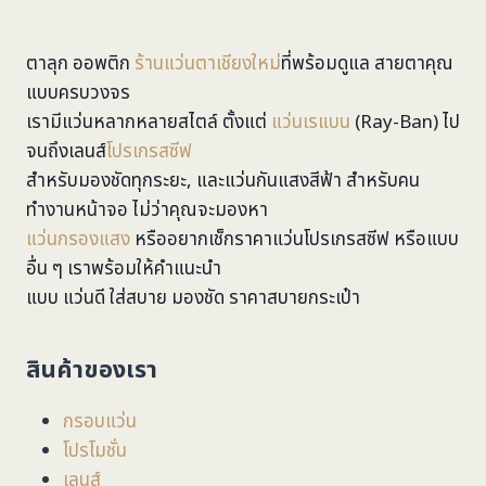
ตาลุก ออพติก
ร้านแว่นตาเชียงใหม่
ที่พร้อมดูแล สายตาคุณ
แบบครบวงจร
เรามีแว่นหลากหลายสไตล์ ตั้งแต่
แว่นเรแบน
(Ray-Ban) ไป
จนถึงเลนส์
โปรเกรสซีฟ
สำหรับมองชัดทุกระยะ, และแว่นกันแสงสีฟ้า สำหรับคน
ทำงานหน้าจอ ไม่ว่าคุณจะมองหา
แว่นกรองแสง
หรืออยากเช็กราคาแว่นโปรเกรสซีฟ หรือแบบ
อื่น ๆ เราพร้อมให้คำแนะนำ
แบบ แว่นดี ใส่สบาย มองชัด ราคาสบายกระเป๋า
สินค้าของเรา
กรอบแว่น
โปรโมชั่น
เลนส์