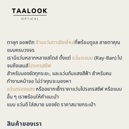
ตาลุก ออพติก
ร้านแว่นตาเชียงใหม่
ที่พร้อมดูแล สายตาคุณ
แบบครบวงจร
เรามีแว่นหลากหลายสไตล์ ตั้งแต่
แว่นเรแบน
(Ray-Ban) ไป
จนถึงเลนส์
โปรเกรสซีฟ
สำหรับมองชัดทุกระยะ, และแว่นกันแสงสีฟ้า สำหรับคน
ทำงานหน้าจอ ไม่ว่าคุณจะมองหา
แว่นกรองแสง
หรืออยากเช็กราคาแว่นโปรเกรสซีฟ หรือแบบ
อื่น ๆ เราพร้อมให้คำแนะนำ
แบบ แว่นดี ใส่สบาย มองชัด ราคาสบายกระเป๋า
สินค้าของเรา