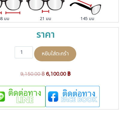
48 มม
21 มม
145 มม
ราคา
จำ
หยิบใส่ตะกร้า
น
ว
น
O
C
9,150.00
฿
6,100.00
฿
V
r
u
R
i
r
&
V
g
r
E
i
e
R
n
n
G
a
t
T
V
l
p