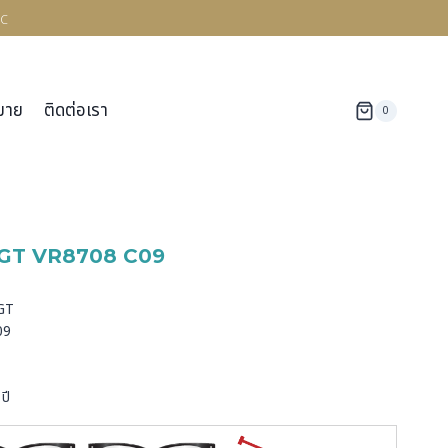
c
มาย
ติดต่อเรา
0
GT VR8708 C09
ด
RGT
09
ปี