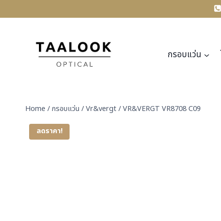
Skip
to
content
กรอบแว่น
Home
/
กรอบแว่น
/
Vr&vergt
/
VR&VERGT VR8708 C09
ลดราคา!