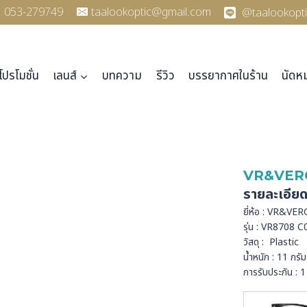
053-279749
taalookoptic@gmail.com
@taalookopti
โปรโมชั่น
เลนส์
บทความ
รีวิว
บรรยากาศในร้าน
นัดห
VR&VER
รายละเอีย
ยี่ห้อ : VR&VE
รุ่น : VR8708 C
วัสดุ : Plastic
น้ำหนัก : 11 กรัม
การรับประกัน : 1 