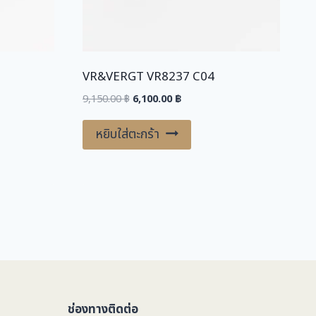
0
฿
.
฿
VR&VERGT VR8237 C04
.
Original
Current
9,150.00
฿
6,100.00
฿
price
price
was:
is:
หยิบใส่ตะกร้า
.
9,150.00 ฿.
6,100.00 ฿.
ช่องทางติดต่อ