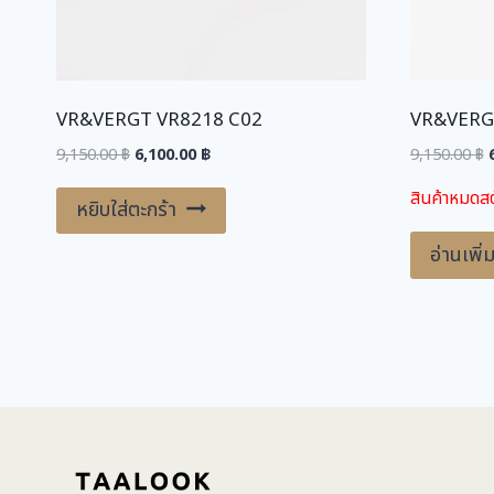
VR&VERGT VR8218 C02
VR&VERGT
Original
Current
O
9,150.00
฿
6,100.00
฿
9,150.00
฿
price
price
สินค้าหมดสต
was:
is:
หยิบใส่ตะกร้า
9,150.00 ฿.
6,100.00 ฿.
9
อ่านเพิ่