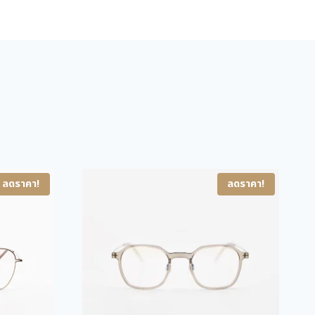
R
p
r
8
r
i
7
i
c
0
c
e
8
C
e
i
0
w
s
9
a
:
ชิ้
s
6
น
:
,
ลดราคา!
ลดราคา!
9
1
,
0
1
0
5
.
0
0
.
0
0