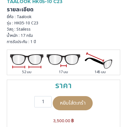
TAALOOK HK05-10 C23
รายละเอียด
ยี่ห้อ : Taalook
รุ่น : HK05-10 C23
วัสดุ : Stailess
น้ำหนัก : 17 กรัม
การรับประกัน : 1 ปี
52 มม
17 มม
145 มม
ราคา
จำ
หยิบใส่ตะกร้า
น
ว
น
T
3,500.00
฿
a