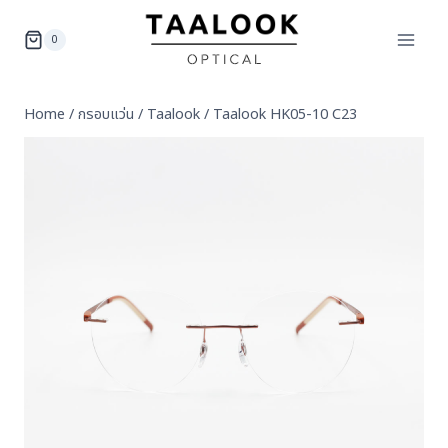
Skip
to
0
content
Home
/
กรอบแว่น
/
Taalook
/
Taalook HK05-10 C23