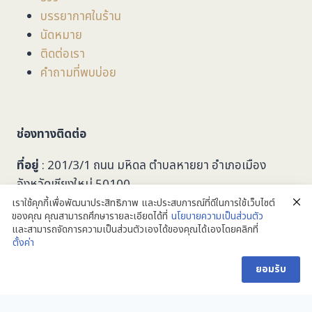
บรรยากาศในร้าน
นัดหมาย
ติดต่อเรา
คำถามที่พบบ่อย
ช่องทางติดต่อ
ที่อยู่
: 201/3/1 ถนน มหิดล ตำบลหายยา อำเภอเมือง
จังหวัดเชียงใหม่ 50100
เราใช้คุกกี้เพื่อพัฒนาประสิทธิภาพ และประสบการณ์ที่ดีในการใช้เว็บไซต์
053-279749
ของคุณ คุณสามารถศึกษารายละเอียดได้ที่
นโยบายความเป็นส่วนตัว
และสามารถจัดการความเป็นส่วนตัวเองได้ของคุณได้เองโดยคลิกที่
taalookoptic@gmail.com
ตั้งค่า
ติดต่อเรา
@taalookoptic
ยอมรับ
Open
ยินดีต้อนรับลูกค้าทุกท่านครับ
chaty