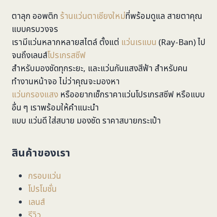
ตาลุก ออพติก
ร้านแว่นตาเชียงใหม่
ที่พร้อมดูแล สายตาคุณ
แบบครบวงจร
เรามีแว่นหลากหลายสไตล์ ตั้งแต่
แว่นเรแบน
(Ray-Ban) ไป
จนถึงเลนส์
โปรเกรสซีฟ
สำหรับมองชัดทุกระยะ, และแว่นกันแสงสีฟ้า สำหรับคน
ทำงานหน้าจอ ไม่ว่าคุณจะมองหา
แว่นกรองแสง
หรืออยากเช็กราคาแว่นโปรเกรสซีฟ หรือแบบ
อื่น ๆ เราพร้อมให้คำแนะนำ
แบบ แว่นดี ใส่สบาย มองชัด ราคาสบายกระเป๋า
สินค้าของเรา
กรอบแว่น
โปรโมชั่น
เลนส์
รีวิว