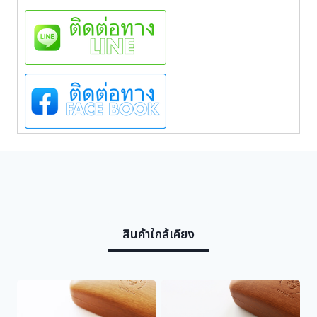
a
l
o
o
k
H
K
0
5
-
1
0
C
2
3
ชิ้
สินค้าใกล้เคียง
น