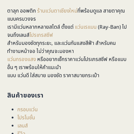
ตาลุก ออพติก
ร้านแว่นตาเชียงใหม่
ที่พร้อมดูแล สายตาคุณ
แบบครบวงจร
เรามีแว่นหลากหลายสไตล์ ตั้งแต่
แว่นเรแบน
(Ray-Ban) ไป
จนถึงเลนส์
โปรเกรสซีฟ
สำหรับมองชัดทุกระยะ, และแว่นกันแสงสีฟ้า สำหรับคน
ทำงานหน้าจอ ไม่ว่าคุณจะมองหา
แว่นกรองแสง
หรืออยากเช็กราคาแว่นโปรเกรสซีฟ หรือแบบ
อื่น ๆ เราพร้อมให้คำแนะนำ
แบบ แว่นดี ใส่สบาย มองชัด ราคาสบายกระเป๋า
สินค้าของเรา
กรอบแว่น
โปรโมชั่น
เลนส์
รีวิว