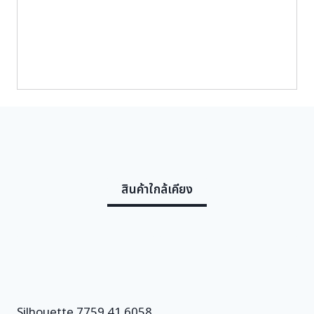
X
i
c
2
c
e
9
e
i
1
9
w
s
7
a
:
5
s
1
9
:
1
0
4
1
,
1
4
0
ชิ้
,
0
น
สินค้าใกล้เคียง
5
0
0
.
0
0
.
0
0
0
฿
.
Silhouette 7759 41 6058
฿