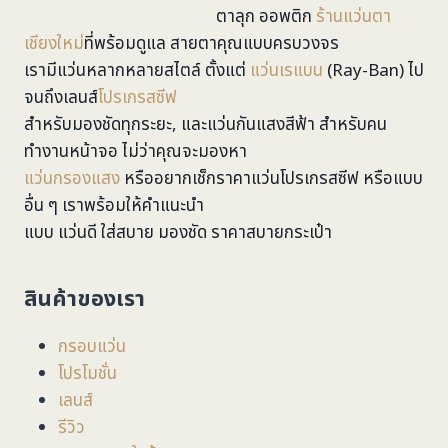
ตาลุก ออพติก
ร้านแว่นตา
เชียงใหม่
ที่พร้อมดูแล สายตาคุณแบบครบวงจร
เรามีแว่นหลากหลายสไตล์ ตั้งแต่
แว่นเรแบน
(Ray-Ban) ไป
จนถึงเลนส์
โปรเกรสซีฟ
สำหรับมองชัดทุกระยะ, และแว่นกันแสงสีฟ้า สำหรับคน
ทำงานหน้าจอ ไม่ว่าคุณจะมองหา
แว่นกรองแสง
หรืออยากเช็กราคาแว่นโปรเกรสซีฟ หรือแบบ
อื่น ๆ เราพร้อมให้คำแนะนำ
แบบ แว่นดี ใส่สบาย มองชัด ราคาสบายกระเป๋า
สินค้าของเรา
กรอบแว่น
โปรโมชั่น
เลนส์
รีวิว