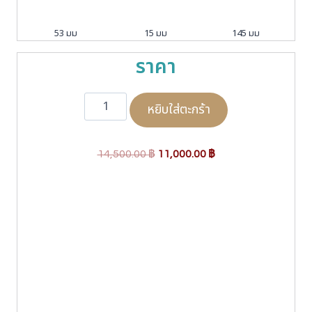
53 มม
15 มม
145 มม
ราคา
จำ
หยิบใส่ตะกร้า
น
ว
น
O
C
S
14,500.00
฿
11,000.00
฿
i
r
u
l
i
r
h
g
r
o
i
e
u
e
n
n
t
a
t
t
l
p
e
p
r
S
P
r
i