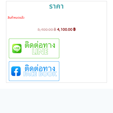
ราคา
สินค้าหมดแล้ว
O
C
5,400.00
฿
4,100.00
฿
r
u
i
r
g
r
i
e
n
n
a
t
l
p
p
r
r
i
i
c
c
e
e
i
w
s