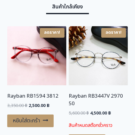
สินค้าใกล้เคียง
a
:
s
4
:
,
5
1
ลดราคา!
ลดราคา!
,
0
4
0
0
.
0
0
.
0
0
0
฿
.
Rayban RB1594 3812
Rayban RB3447V 2970
฿
50
.
Original
Current
3,350.00
฿
2,500.00
฿
price
price
Original
Current
5,600.00
฿
4,500.00
฿
was:
is:
price
price
หยิบใส่ตะกร้า
สินค้าหมดสต๊อกชั่วคราว
3,350.00 ฿.
2,500.00 ฿.
was:
is:
5,600.00 ฿.
4,500.00 ฿.