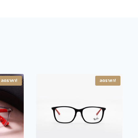
l
p
p
r
r
i
i
c
c
e
e
i
w
s
a
:
s
4
ลดราคา!
ลดราคา!
:
,
6
7
,
0
3
0
0
.
0
0
.
0