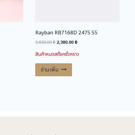
0
0
฿
.
Rayban RB7168D 2475 55
฿
.
Original
Current
3,650.00
฿
2,380.00
฿
price
price
สินค้าหมดสต๊อกชั่วคราว
was:
is:
.
3,650.00 ฿.
2,380.00 ฿.
อ่านเพิ่ม