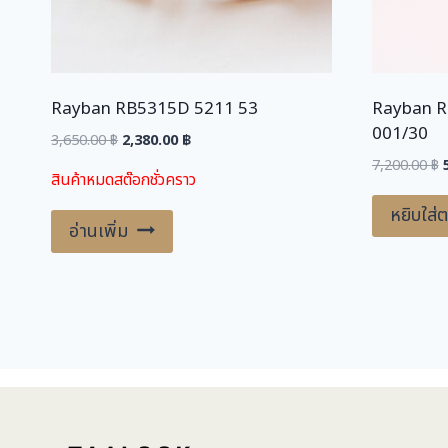
Rayban RB5315D 5211 53
Rayban R
001/30
Original
Current
3,650.00
฿
2,380.00
฿
price
price
O
7,200.00
฿
สินค้าหมดสต๊อกชั่วคราว
was:
is:
3,650.00 ฿.
2,380.00 ฿.
หยิบใส่ต
อ่านเพิ่ม
7