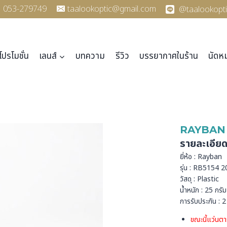
053-279749
taalookoptic@gmail.com
@taalookopti
โปรโมชั่น
เลนส์
บทความ
รีวิว
บรรยากาศในร้าน
นัดห
RAYBAN 
รายละเอีย
ยี่ห้อ : Rayban
รุ่น : RB5154 
วัสดุ : Plastic
น้ำหนัก : 25 กรัม
การรับประกัน : 2 
ขณะนี้แว่นตา