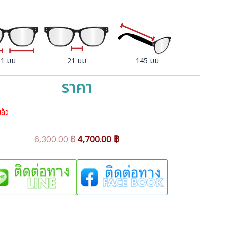
51 มม
21 มม
145 มม
ราคา
ล้ว
O
C
6,300.00
฿
4,700.00
฿
r
u
i
r
g
r
i
e
n
n
a
t