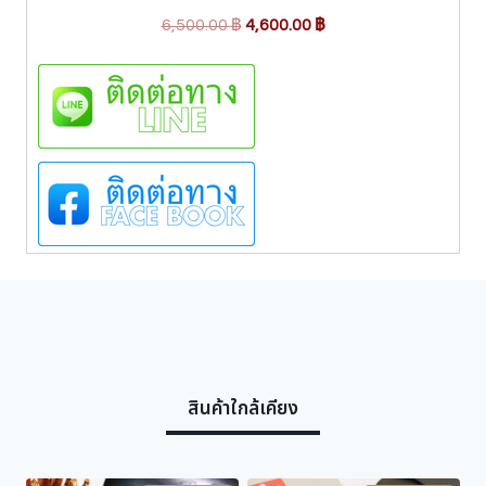
O
C
6,500.00
฿
4,600.00
฿
r
u
i
r
g
r
i
e
n
n
a
t
l
p
p
r
r
i
i
c
c
e
e
i
w
s
สินค้าใกล้เคียง
a
:
s
4
:
,
6
6