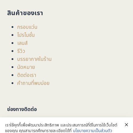
สินค้าของเรา
กรอบแว่น
โปรโมชั่น
เลนส์
รีวิว
บรรยากาศในร้าน
นัดหมาย
ติดต่อเรา
คำถามที่พบบ่อย
ช่องทางติดต่อ
ที่อยู่
: 201/3/1 ถนน มหิดล ตำบลหายยา อำเภอเมือง
เราใช้คุกกี้เพื่อพัฒนาประสิทธิภาพ และประสบการณ์ที่ดีในการใช้เว็บไซต์
จังหวัดเชียงใหม่ 50100
ของคุณ คุณสามารถศึกษารายละเอียดได้ที่
นโยบายความเป็นส่วนตัว