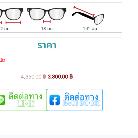
52 มม
18 มม
141 มม
ราคา
ล้ว
O
C
4,350.00
฿
3,300.00
฿
r
u
i
r
g
r
i
e
n
n
a
t
l
p