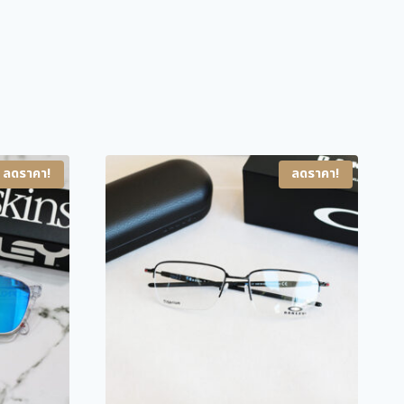
p
r
r
i
i
c
c
e
e
i
w
s
ลดราคา!
ลดราคา!
a
:
s
3
:
,
4
3
,
0
3
0
5
.
0
0
.
0
0