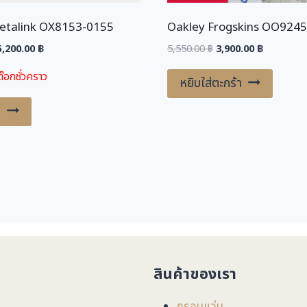
etalink OX8153-0155
Oakley Frogskins OO924
riginal
Current
Original
Current
5,200.00
฿
5,550.00
฿
3,900.00
฿
price
price
price
price
๊อกชั่วคราว
was:
is:
was:
is:
หยิบใส่ตะกร้า
,950.00 ฿.
5,200.00 ฿.
5,550.00 ฿.
3,900.00 ฿
ม
สินค้าของเรา
กรอบแว่น