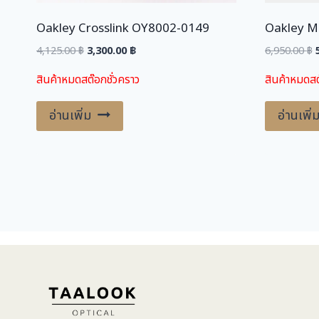
Oakley Crosslink OY8002-0149
Oakley M
Original
Current
O
4,125.00
฿
3,300.00
฿
6,950.00
฿
price
price
สินค้าหมดสต๊อกชั่วคราว
สินค้าหมดสต
was:
is:
4,125.00 ฿.
3,300.00 ฿.
6
อ่านเพิ่ม
อ่านเพิ่