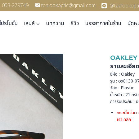
053-279749
taalookoptic@gmail.com
@taalookopti
โปรโมชั่น
เลนส์
บทความ
รีวิว
บรรยากาศในร้าน
นัดห
OAKLEY 
รายละเอีย
ยี่ห้อ : Oakley
รุ่น : ox8130-0
วัสดุ : Plastic
น้ำหนัก : 21 กรัม
การรับประกัน : ป
ขณะนี้แว่นตา
เรา
คลิก