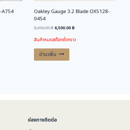
0
฿
5-A754
Oakley Gauge 3.2 Blade OX5128-
.
0454
฿
Original
Current
8,650.00
฿
6,500.00
฿
.
price
price
สินค้าหมดสต๊อกชั่วคราว
.
was:
is:
8,650.00 ฿.
6,500.00 ฿.
อ่านเพิ่ม
ช่องทางติดต่อ