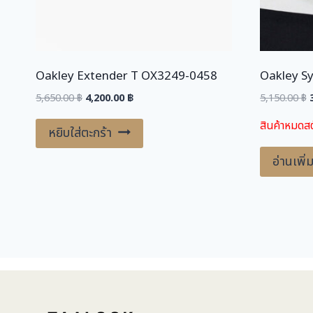
Oakley Extender T OX3249-0458
Oakley S
Original
Current
O
5,650.00
฿
4,200.00
฿
5,150.00
฿
price
price
สินค้าหมดสต
was:
is:
หยิบใส่ตะกร้า
5,650.00 ฿.
4,200.00 ฿.
5
อ่านเพิ่