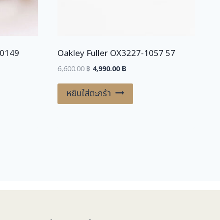
5
.
0
0
.
0
0
-0149
Oakley Fuller OX3227-1057 57
0
฿
Original
Current
6,600.00
฿
4,990.00
฿
.
price
price
฿
was:
is:
หยิบใส่ตะกร้า
.
.
6,600.00 ฿.
4,990.00 ฿.