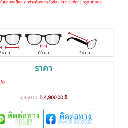
รุ่นนี้หมดสต็อกหากท่านต้องการสั่งชื้อ ( Pre-Order ) กรุณาติดต่อ
34 มม
00 มม
134 มม
ราคา
ล้ว
O
C
6,950.00
฿
4,900.00
฿
r
u
i
r
g
r