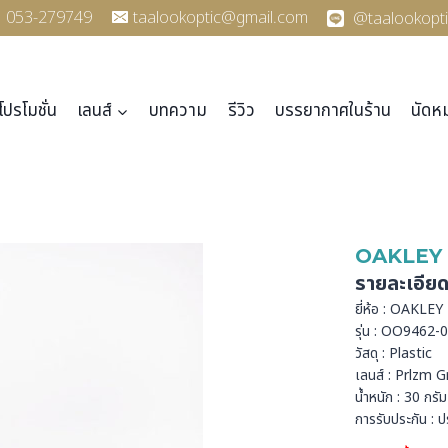
053-279749
taalookoptic@gmail.com
@taalookopti
โปรโมชั่น
เลนส์
บทความ
รีวิว
บรรยากาศในร้าน
นัดห
OAKLEY 
รายละเอีย
ยี่ห้อ : OAKLEY
รุ่น : OO9462-
วัสดุ : Plastic
เลนส์ : Prlzm G
น้ำหนัก : 30 กรัม
การรับประกัน : ป