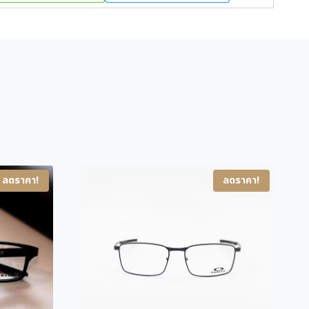
i
e
n
n
a
t
l
p
p
r
r
i
i
c
c
e
e
i
w
s
ลดราคา!
ลดราคา!
a
:
s
4
:
,
6
9
,
0
9
0