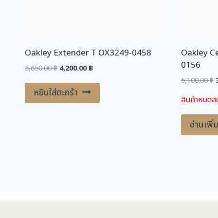
Oakley Extender T OX3249-0458
Oakley C
0156
Original
Current
5,650.00
฿
4,200.00
฿
price
price
O
5,100.00
฿
was:
is:
หยิบใส่ตะกร้า
สินค้าหมดสต
5,650.00 ฿.
4,200.00 ฿.
5
อ่านเพิ่