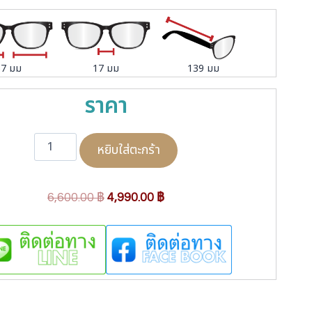
57 มม
17 มม
139 มม
ราคา
จำ
หยิบใส่ตะกร้า
น
ว
น
O
C
6,600.00
฿
4,990.00
฿
O
r
u
a
i
r
k
l
g
r
e
i
e
y
n
n
F