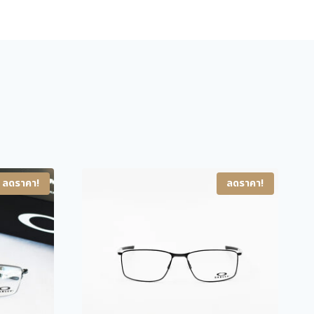
a
t
u
l
l
p
l
p
r
e
r
i
r
i
c
O
c
e
X
3
e
i
2
w
s
2
a
:
7
s
4
-
ลดราคา!
ลดราคา!
0
:
,
1
6
9
5
,
9
7
6
0
5
0
.
7
ชิ้
0
0
น