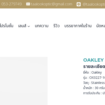
053-279749
taalookoptic@gmail.com
@taalookopti
โปรโมชั่น
เลนส์
บทความ
รีวิว
บรรยากาศในร้าน
นัดห
OAKLEY 
รายละเอีย
ยี่ห้อ : Oakley
รุ่น : OX3227-
วัสดุ : Stainles
น้ำหนัก : 30 กรัม
การรับประกัน : ป