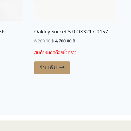
.
0
0
0
฿
.
56
Oakley Socket 5.0 OX3217-0157
฿
Original
Current
6,200.00
฿
4,700.00
฿
.
price
price
สินค้าหมดสต๊อกชั่วคราว
was:
is:
.
6,200.00 ฿.
4,700.00 ฿.
อ่านเพิ่ม