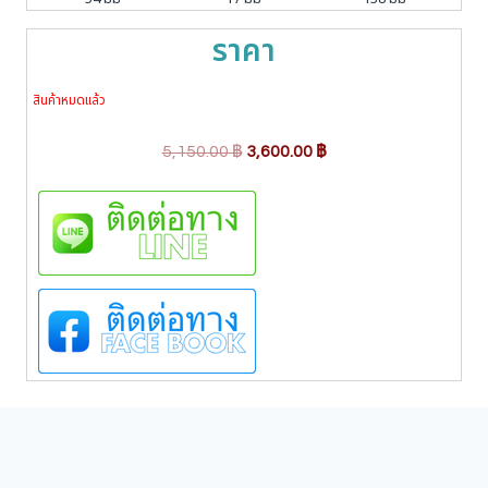
ราคา
สินค้าหมดแล้ว
O
C
5,150.00
฿
3,600.00
฿
r
u
i
r
g
r
i
e
n
n
a
t
l
p
p
r
r
i
i
c
c
e
e
i