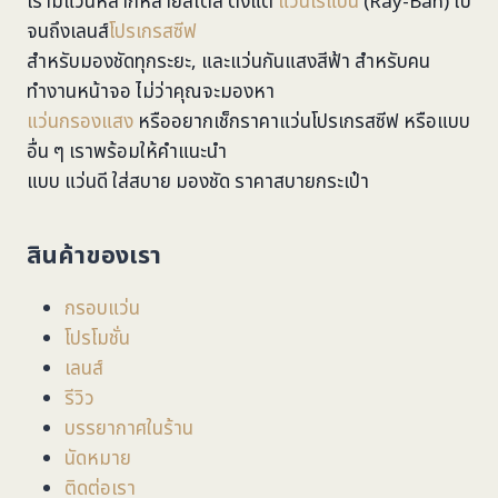
เรามีแว่นหลากหลายสไตล์ ตั้งแต่
แว่นเรแบน
(Ray-Ban) ไป
จนถึงเลนส์
โปรเกรสซีฟ
สำหรับมองชัดทุกระยะ, และแว่นกันแสงสีฟ้า สำหรับคน
ทำงานหน้าจอ ไม่ว่าคุณจะมองหา
แว่นกรองแสง
หรืออยากเช็กราคาแว่นโปรเกรสซีฟ หรือแบบ
อื่น ๆ เราพร้อมให้คำแนะนำ
แบบ แว่นดี ใส่สบาย มองชัด ราคาสบายกระเป๋า
สินค้าของเรา
กรอบแว่น
โปรโมชั่น
เลนส์
รีวิว
บรรยากาศในร้าน
นัดหมาย
ติดต่อเรา