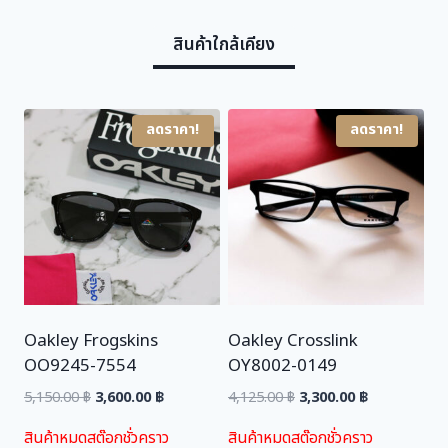
w
s
สินค้าใกล้เคียง
a
:
s
3
:
,
5
6
ลดราคา!
ลดราคา!
,
0
1
0
5
.
0
0
.
0
0
0
฿
.
Oakley Frogskins
Oakley Crosslink
฿
OO9245-7554
OY8002-0149
.
Original
Current
Original
Current
5,150.00
฿
3,600.00
฿
4,125.00
฿
3,300.00
฿
price
price
price
price
สินค้าหมดสต๊อกชั่วคราว
สินค้าหมดสต๊อกชั่วคราว
was:
is:
was:
is: