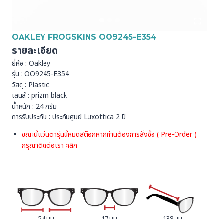
OAKLEY FROGSKINS OO9245-E354
รายละเอียด
ยี่ห้อ : Oakley
รุ่น : OO9245-E354
วัสดุ : Plastic
เลนส์ : prizm black
น้ำหนัก : 24 กรัม
การรับประกัน : ประกันศูนย์ Luxottica 2 ปี
ขณะนี้แว่นตารุ่นนี้หมดสต็อกหากท่านต้องการสั่งชื้อ ( Pre-Order )
กรุณาติดต่อเรา
คลิก
54 มม
17 มม
138 มม