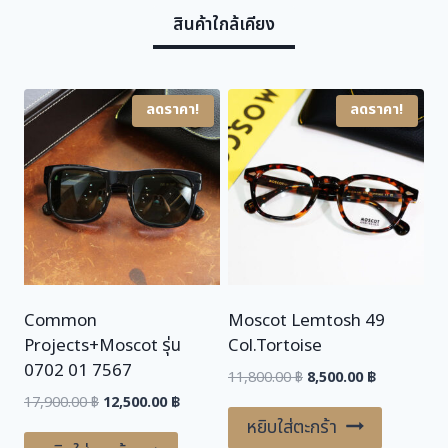
สินค้าใกล้เคียง
a
:
s
1
:
2
1
,
ลดราคา!
ลดราคา!
4
9
,
0
7
0
0
.
0
0
.
0
0
0
฿
Common
Moscot Lemtosh 49
.
Projects+Moscot รุ่น
Col.Tortoise
฿
0702 01 7567
.
Original
Current
11,800.00
฿
8,500.00
฿
price
price
Original
Current
17,900.00
฿
12,500.00
฿
was:
is:
price
price
หยิบใส่ตะกร้า
11,800.00 ฿.
8,500.00 ฿.
was:
is: