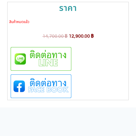
ราคา
สินค้าหมดแล้ว
O
C
14,700.00
฿
12,900.00
฿
r
u
i
r
g
r
i
e
n
n
a
t
l
p
p
r
r
i
i
c
c
e
e
i
w
s