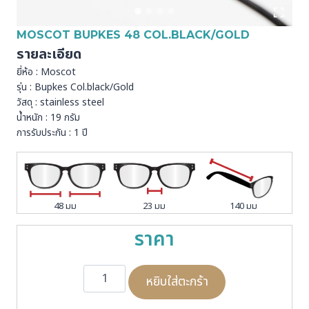
MOSCOT BUPKES 48 COL.BLACK/GOLD
รายละเอียด
ยี่ห้อ : Moscot
รุ่น : Bupkes Col.black/Gold
วัสดุ : stainless steel
น้ำหนัก : 19 กรัม
การรับประกัน : 1 ปี
48 มม
23 มม
140 มม
ราคา
จำ
หยิบใส่ตะกร้า
น
ว