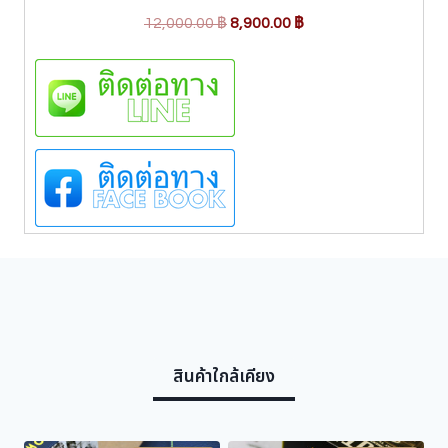
น
O
C
M
12,000.00
฿
8,900.00
฿
o
r
u
s
i
r
c
g
r
o
i
e
t
B
n
n
u
a
t
p
l
p
k
p
r
e
s
r
i
4
i
c
8
c
e
C
e
i
o
l
w
s
.
สินค้าใกล้เคียง
a
:
b
s
8
l
:
,
a
c
1
9