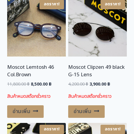
ลดราคา!
ลดราคา!
k
2
0
/
,
0
G
0
.
o
l
0
0
d
0
0
ชิ้
.
น
0
฿
0
.
Moscot Lemtosh 46
Moscot Clipzen 49 black
Col.Brown
G-15 Lens
฿
.
Original
Current
Original
Current
11,800.00
฿
8,500.00
฿
4,200.00
฿
3,900.00
฿
price
price
price
price
สินค้าหมดสต๊อกชั่วคราว
สินค้าหมดสต๊อกชั่วคราว
was:
is:
was:
is:
11,800.00 ฿.
8,500.00 ฿.
4,200.00 ฿.
3,900.00 ฿.
อ่านเพิ่ม
อ่านเพิ่ม
ลดราคา!
ลดราคา!