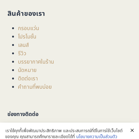
สินค้าของเรา
กรอบแว่น
โปรโมชั่น
เลนส์
รีวิว
บรรยากาศในร้าน
นัดหมาย
ติดต่อเรา
คำถามที่พบบ่อย
ช่องทางติดต่อ
ที่อยู่
: 201/3/1 ถนน มหิดล ตำบลหายยา อำเภอเมือง
เราใช้คุกกี้เพื่อพัฒนาประสิทธิภาพ และประสบการณ์ที่ดีในการใช้เว็บไซต์
จังหวัดเชียงใหม่ 50100
ของคุณ คุณสามารถศึกษารายละเอียดได้ที่
นโยบายความเป็นส่วนตัว