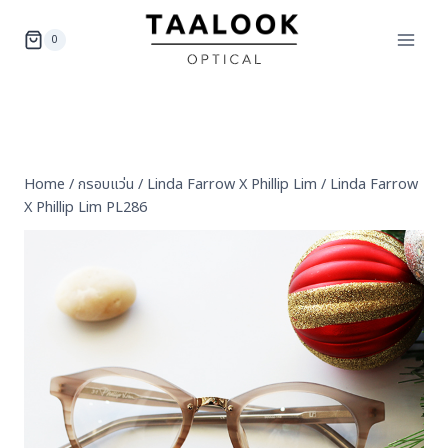
Skip
to
0
content
Home
/
กรอบแว่น
/
Linda Farrow X Phillip Lim
/
Linda Farrow
X Phillip Lim PL286