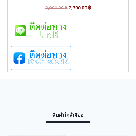
O
C
3,900.00
฿
2,300.00
฿
r
u
i
r
g
r
i
e
n
n
a
t
l
p
p
r
r
i
i
c
c
e
e
i
w
s
สินค้าใกล้เคียง
a
:
s
2
:
,