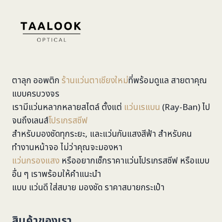
ตาลุก ออพติก
ร้านแว่นตาเชียงใหม่
ที่พร้อมดูแล สายตาคุณ
แบบครบวงจร
เรามีแว่นหลากหลายสไตล์ ตั้งแต่
แว่นเรแบน
(Ray-Ban) ไป
จนถึงเลนส์
โปรเกรสซีฟ
สำหรับมองชัดทุกระยะ, และแว่นกันแสงสีฟ้า สำหรับคน
ทำงานหน้าจอ ไม่ว่าคุณจะมองหา
แว่นกรองแสง
หรืออยากเช็กราคาแว่นโปรเกรสซีฟ หรือแบบ
อื่น ๆ เราพร้อมให้คำแนะนำ
แบบ แว่นดี ใส่สบาย มองชัด ราคาสบายกระเป๋า
สินค้าของเรา