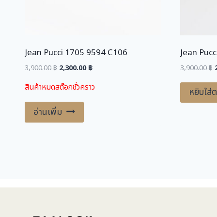
Jean Pucci 1705 9594 C106
Jean Pucc
Original
Current
O
3,900.00
฿
2,300.00
฿
3,900.00
฿
price
price
สินค้าหมดสต๊อกชั่วคราว
was:
is:
หยิบใส่ต
3,900.00 ฿.
2,300.00 ฿.
3
อ่านเพิ่ม