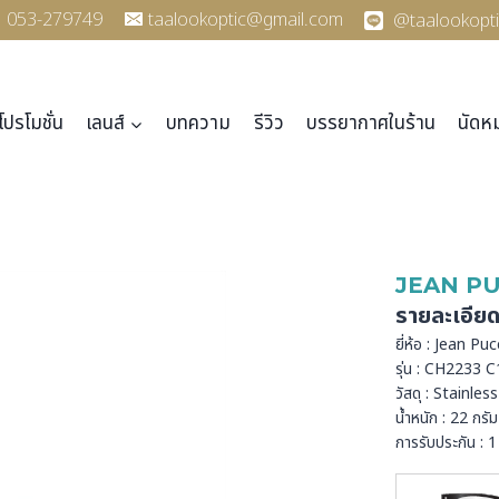
053-279749
taalookoptic@gmail.com
@taalookopti
โปรโมชั่น
เลนส์
บทความ
รีวิว
บรรยากาศในร้าน
นัดห
JEAN PU
รายละเอีย
ยี่ห้อ : Jean Puc
รุ่น : CH2233 C
วัสดุ : Stainless
น้ำหนัก : 22 กรัม
การรับประกัน : 1 