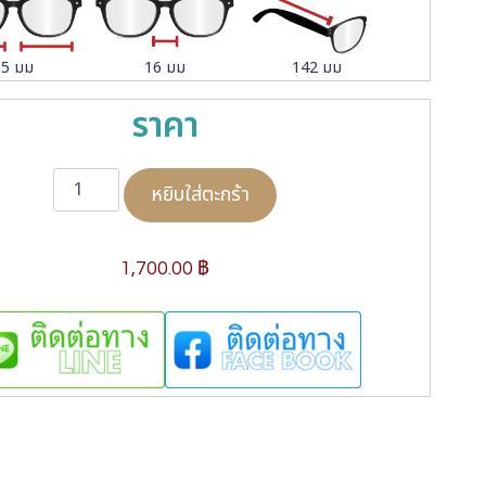
55 มม
16 มม
142 มม
ราคา
จำ
หยิบใส่ตะกร้า
น
ว
น
1,700.00
฿
J
e
a
n
P
u
c
c
i