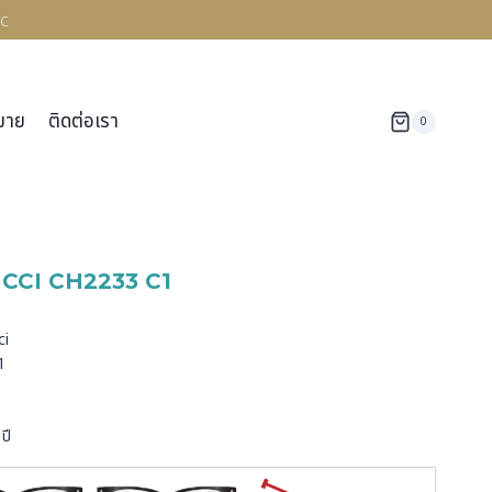
c
มาย
ติดต่อเรา
0
CCI CH2233 C1
ด
ci
1
ปี