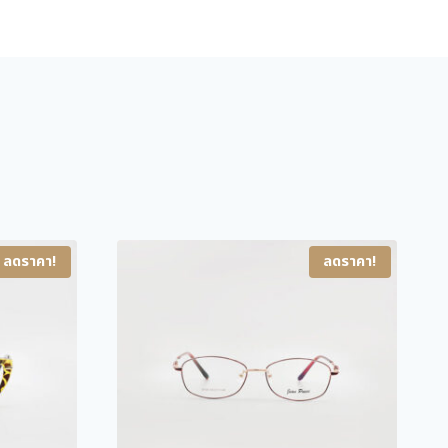
C
H
2
2
3
3
C
1
ชิ้
น
ลดราคา!
ลดราคา!