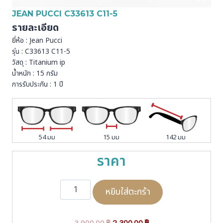
JEAN PUCCI C33613 C11-5
รายละเอียด
ยี่ห้อ : Jean Pucci
รุ่น : C33613 C11-5
วัสดุ : Titanium ip
น้ำหนัก : 15 กรัม
การรับประกัน : 1 ปี
54 มม
15 มม
142 มม
ราคา
จำ
หยิบใส่ตะกร้า
น
ว
น
O
C