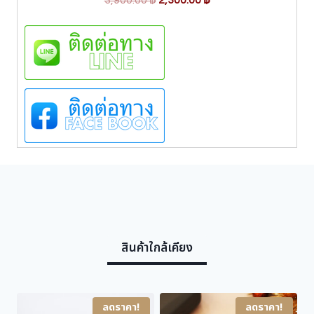
J
3,900.00
฿
2,300.00
฿
e
r
u
a
i
r
n
g
r
P
i
e
u
c
n
n
c
a
t
i
l
p
C
p
r
3
3
r
i
6
i
c
1
c
e
3
e
i
C
1
w
s
1
สินค้าใกล้เคียง
a
:
-
s
2
5
:
,
ชิ้
น
3
3
ลดราคา!
ลดราคา!