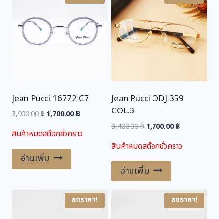
,
0
9
0
0
.
0
0
.
0
0
0
฿
.
Jean Pucci 16772 C7
Jean Pucci ODJ 359
฿
COL.3
.
Original
Current
3,900.00
฿
1,700.00
฿
price
price
Original
Current
3,400.00
฿
1,700.00
฿
สินค้าหมดสต๊อกชั่วคราว
was:
is:
price
price
สินค้าหมดสต๊อกชั่วคราว
3,900.00 ฿.
1,700.00 ฿.
was:
is:
อ่านเพิ่ม
3,400.00 ฿.
1,700.00 ฿.
อ่านเพิ่ม
ลดราคา!
ลดราคา!