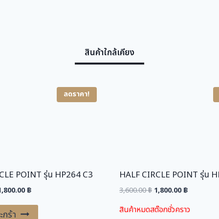
สินค้าใกล้เคียง
ลดราคา!
CLE POINT รุ่น HP264 C3
HALF CIRCLE POINT รุ่น 
riginal
Current
Original
Current
1,800.00
฿
3,600.00
฿
1,800.00
฿
price
price
price
price
สินค้าหมดสต๊อกชั่วคราว
was:
is:
was:
is:
ะกร้า