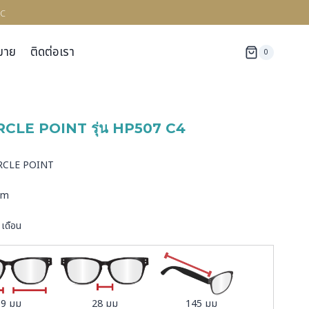
c
มาย
ติดต่อเรา
0
RCLE POINT รุ่น HP507 C4
ด
CIRCLE POINT
ium
 เดือน
39 มม
28 มม
145 มม