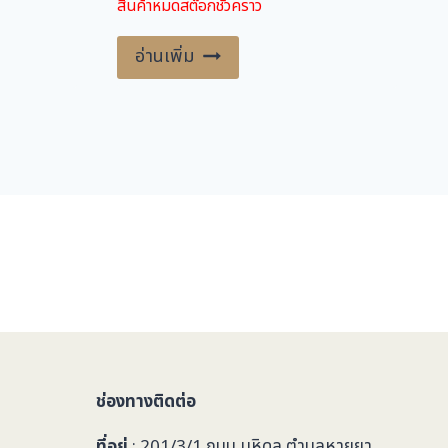
สินค้าหมดสต๊อกชั่วคราว
.
฿
was:
is:
3,600.00 ฿.
1,800.00 ฿.
.
อ่านเพิ่ม
ช่องทางติดต่อ
ที่อยู่
: 201/3/1 ถนน มหิดล ตำบลหายยา