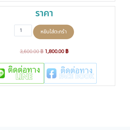
ราคา
จำ
หยิบใส่ตะกร้า
น
ว
น
O
C
3,600.00
฿
1,800.00
฿
H
r
u
A
i
r
L
F
g
r
C
i
e
I
n
n
R
a
t
C
L
l
p
E
p
r
P
r
i
O