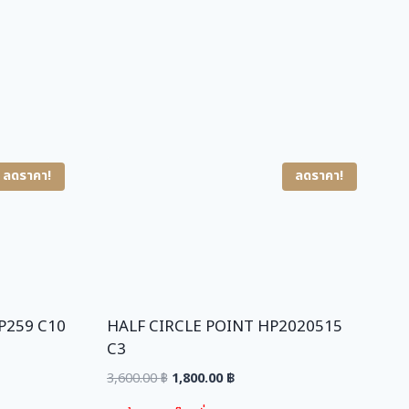
i
c
I
c
e
N
T
e
i
รุ่
w
s
น
a
:
H
s
1
P
5
:
,
ลดราคา!
ลดราคา!
0
3
8
7
,
0
C
6
0
4
0
.
ชิ้
น
0
0
.
0
HP259 C10
HALF CIRCLE POINT HP2020515
0
C3
0
฿
Original
Current
3,600.00
฿
1,800.00
฿
.
price
price