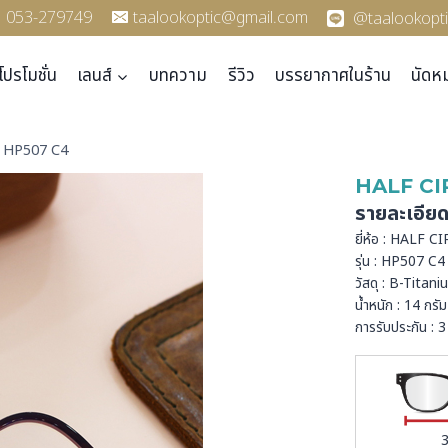
053-279749
taalookoptic@gmail.com
@taalookopti
โปรโมชั่น
เลนส์
บทความ
รีวิว
บรรยากาศในร้าน
นัดห
น HP507 C4
HALF CI
รายละเอีย
ยี่ห้อ : HALF 
รุ่น : HP507 C4
วัสดุ : B-Titan
น้ำหนัก : 14 กรัม
การรับประกัน : 3