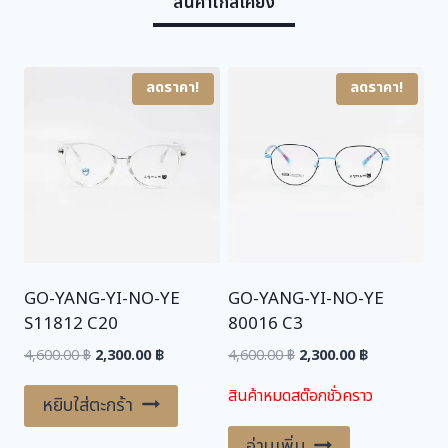
สินค้าใกล้เคียง
s
2
:
,
4
3
ลดราคา!
ลดราคา!
,
0
6
0
0
.
0
0
.
0
0
0
฿
.
GO-YANG-YI-NO-YE
GO-YANG-YI-NO-YE
฿
S11812 C20
80016 C3
.
Original
Current
Original
Current
4,600.00
฿
2,300.00
฿
4,600.00
฿
2,300.00
฿
price
price
price
price
สินค้าหมดสต๊อกชั่วคราว
was:
is:
was:
is:
หยิบใส่ตะกร้า
4,600.00 ฿.
2,300.00 ฿.
4,600.00 ฿.
2,300.00 ฿.
อ่านเพิ่ม