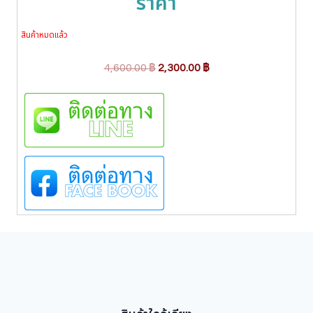
ราคา
สินค้าหมดแล้ว
O
C
4,600.00
฿
2,300.00
฿
r
u
i
r
g
r
i
e
n
n
a
t
l
p
p
r
r
i
i
c
c
e
e
i
w
s
a
: