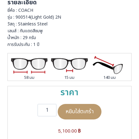
รายละเอียด
ยี่ห้อ : COACH
รุ่น : 900514(Light Gold) 2N
วัสดุ : Stainless Steel
เลนส์ : กันแดดสีชมพู
น้ำหนัก : 29 กรัม
การรับประกัน : 1 ปี
58 มม
15 มม
140 มม
ราคา
จำ
หยิบใส่ตะกร้า
น
ว
น
C
5,100.00
฿
O