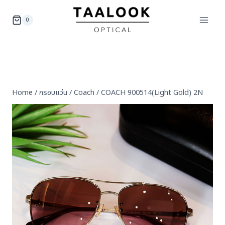
Skip
to
0
content
Home
/
กรอบแว่น
/
Coach
/
COACH 900514(Light Gold) 2N