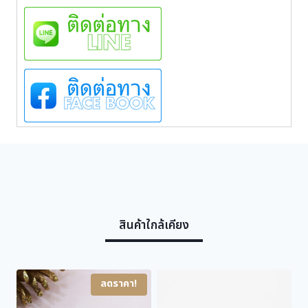
A
C
H
9
0
0
5
1
4
(
L
i
g
h
t
G
สินค้าใกล้เคียง
o
l
d
)
ลดราคา!
2
N