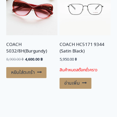
COACH
COACH HC5171 9344
5032/8H(Burgundy)
(Satin Black)
Original
Current
8,900.00
฿
4,600.00
฿
5,950.00
฿
price
price
สินค้าหมดสต๊อกชั่วคราว
was:
is:
หยิบใส่ตะกร้า
8,900.00 ฿.
4,600.00 ฿.
อ่านเพิ่ม