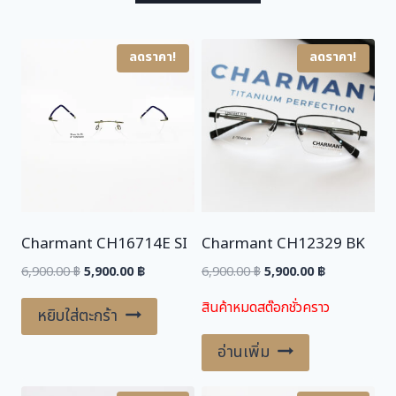
s
5
:
,
6
9
ลดราคา!
ลดราคา!
,
0
9
0
0
.
0
0
.
0
0
0
฿
.
Charmant CH16714E SI
Charmant CH12329 BK
฿
.
Original
Current
Original
Current
6,900.00
฿
5,900.00
฿
6,900.00
฿
5,900.00
฿
price
price
price
price
สินค้าหมดสต๊อกชั่วคราว
was:
is:
was:
is:
หยิบใส่ตะกร้า
6,900.00 ฿.
5,900.00 ฿.
6,900.00 ฿.
5,900.00 ฿.
อ่านเพิ่ม