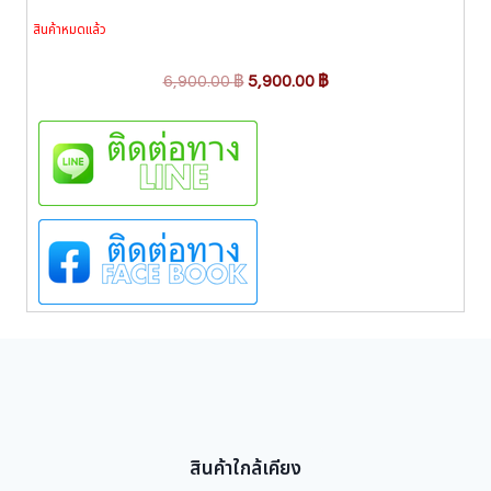
สินค้าหมดแล้ว
O
C
6,900.00
฿
5,900.00
฿
r
u
i
r
g
r
i
e
n
n
a
t
l
p
p
r
r
i
i
c
c
e
e
i
w
s
สินค้าใกล้เคียง
a
: