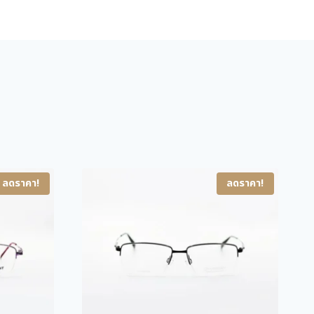
H
p
r
2
r
i
9
i
c
7
c
e
3
1
e
i
B
w
s
R
a
:
ชิ้
s
6
น
:
,
ลดราคา!
ลดราคา!
8
9
,
0
9
0
7
.
0
0
.
0
0