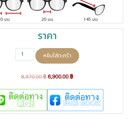
50 มม
20 มม
145 มม
ราคา
จำ
หยิบใส่ตะกร้า
น
ว
น
O
C
8,970.00
฿
6,900.00
฿
C
r
u
h
i
r
a
r
g
r
m
i
e
a
n
n
n
a
t
t
C
l
p