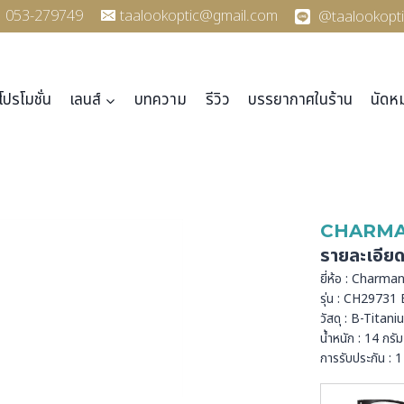
053-279749
taalookoptic@gmail.com
@taalookopti
โปรโมชั่น
เลนส์
บทความ
รีวิว
บรรยากาศในร้าน
นัดห
CHARMA
รายละเอีย
ยี่ห้อ : Charma
รุ่น : CH29731
วัสดุ : B-Titan
น้ำหนัก : 14 กรัม
การรับประกัน : 1 