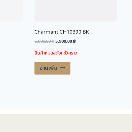
0
฿
.
฿
Charmant CH10390 BK
.
Original
Current
6,900.00
฿
5,900.00
฿
price
price
สินค้าหมดสต๊อกชั่วคราว
was:
is:
.
6,900.00 ฿.
5,900.00 ฿.
อ่านเพิ่ม