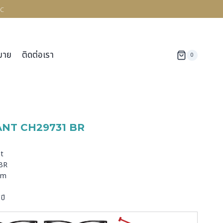
c
มาย
ติดต่อเรา
0
NT CH29731 BR
ด
nt
 BR
ium
ปี