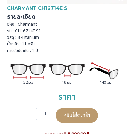
CHARMANT CH16714E SI
รายละเอียด
ยี่ห้อ : Charmant
รุ่น : CH16714E SI
วัสดุ : B-Titanium
น้ำหนัก : 11 กรัม
การรับประกัน : 1 ปี
52 มม
19 มม
140 มม
ราคา
จำ
หยิบใส่ตะกร้า
น
ว
น
O
C