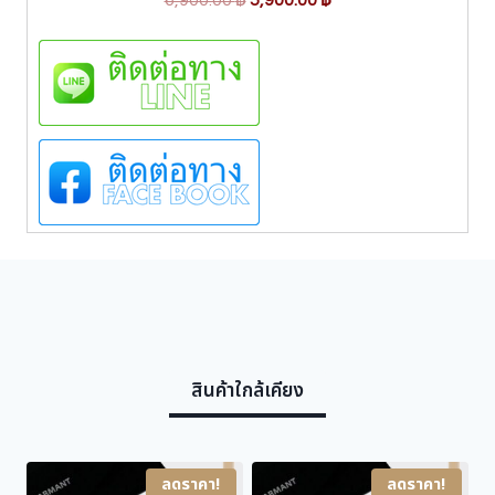
C
6,900.00
฿
5,900.00
฿
h
r
u
a
i
r
r
g
r
m
i
e
a
n
n
n
t
a
t
C
l
p
H
p
r
1
6
r
i
7
i
c
1
c
e
4
e
i
E
S
w
s
I
สินค้าใกล้เคียง
a
:
ชิ้
s
5
น
:
,
6
9
ลดราคา!
ลดราคา!