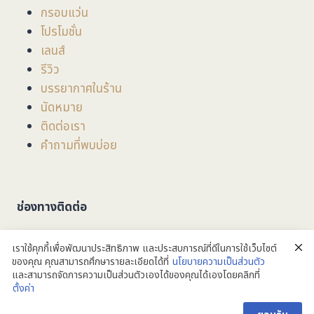
กรอบแว่น
โปรโมชั่น
เลนส์
รีวิว
บรรยากาศในร้าน
นัดหมาย
ติดต่อเรา
คำถามที่พบบ่อย
ช่องทางติดต่อ
ที่อยู่
: 201/3/1 ถนน มหิดล ตำบลหายยา อำเภอเมือง
เราใช้คุกกี้เพื่อพัฒนาประสิทธิภาพ และประสบการณ์ที่ดีในการใช้เว็บไซต์
จังหวัดเชียงใหม่ 50100
ของคุณ คุณสามารถศึกษารายละเอียดได้ที่
นโยบายความเป็นส่วนตัว
และสามารถจัดการความเป็นส่วนตัวเองได้ของคุณได้เองโดยคลิกที่
053-279749
ตั้งค่า
ติดต่อเรา
taalookoptic@gmail.com