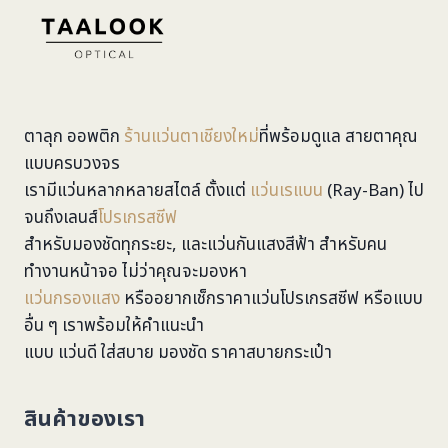
ตาลุก ออพติก
ร้านแว่นตาเชียงใหม่
ที่พร้อมดูแล สายตาคุณ
แบบครบวงจร
เรามีแว่นหลากหลายสไตล์ ตั้งแต่
แว่นเรแบน
(Ray-Ban) ไป
จนถึงเลนส์
โปรเกรสซีฟ
สำหรับมองชัดทุกระยะ, และแว่นกันแสงสีฟ้า สำหรับคน
ทำงานหน้าจอ ไม่ว่าคุณจะมองหา
แว่นกรองแสง
หรืออยากเช็กราคาแว่นโปรเกรสซีฟ หรือแบบ
อื่น ๆ เราพร้อมให้คำแนะนำ
แบบ แว่นดี ใส่สบาย มองชัด ราคาสบายกระเป๋า
สินค้าของเรา