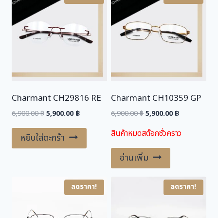
,
0
9
0
0
.
0
0
.
0
0
0
฿
.
Charmant CH29816 RE
Charmant CH10359 GP
฿
.
Original
Current
Original
Current
6,900.00
฿
5,900.00
฿
6,900.00
฿
5,900.00
฿
price
price
price
price
สินค้าหมดสต๊อกชั่วคราว
was:
is:
was:
is:
หยิบใส่ตะกร้า
6,900.00 ฿.
5,900.00 ฿.
6,900.00 ฿.
5,900.00 ฿.
อ่านเพิ่ม
ลดราคา!
ลดราคา!