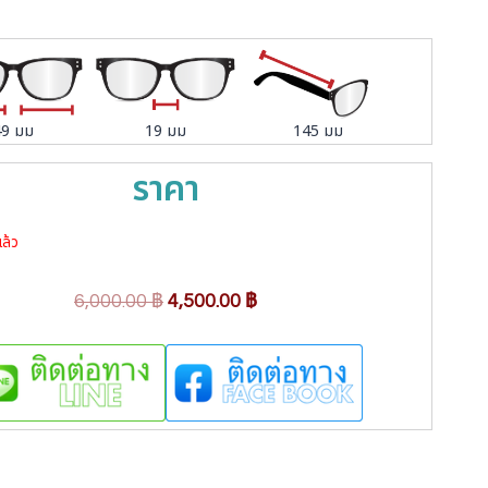
49 มม
19 มม
145 มม
ราคา
ล้ว
O
C
6,000.00
฿
4,500.00
฿
r
u
i
r
g
r
i
e
n
n
a
t