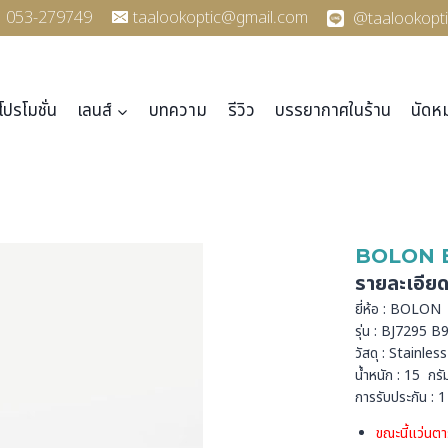
053-279749
taalookoptic@gmail.com
@taalookopti
โปรโมชั่น
เลนส์
บทความ
รีวิว
บรรยากาศในร้าน
นัดห
BOLON 
รายละเอีย
ยี่ห้อ : BOLON
รุ่น : BJ7295 B
วัสดุ : Stainless
น้ำหนัก : 15 กรั
การรับประกัน : 1 
ขณะนี้แว่นตา