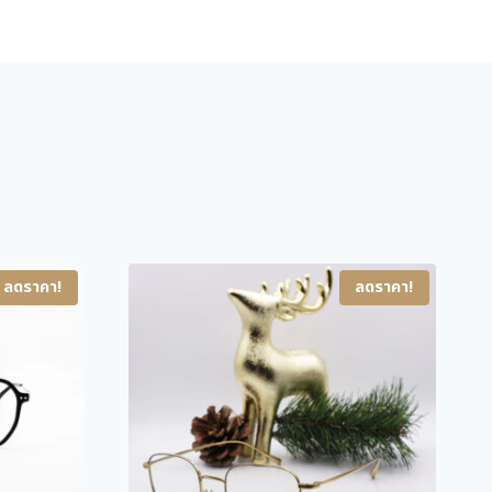
l
p
p
r
r
i
i
c
c
e
e
i
w
s
a
:
s
4
ลดราคา!
ลดราคา!
:
,
6
5
,
0
0
0
0
.
0
0
.
0