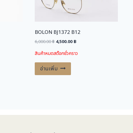
0
0
฿
.
BOLON BJ1372 B12
฿
.
Original
Current
6,000.00
฿
4,500.00
฿
price
price
สินค้าหมดสต๊อกชั่วคราว
was:
is:
.
6,000.00 ฿.
4,500.00 ฿.
อ่านเพิ่ม