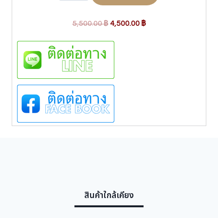
ว
น
O
C
B
5,500.00
฿
4,500.00
฿
O
r
u
L
i
r
O
g
r
N
i
e
B
J
n
n
5
a
t
2
l
p
0
p
r
9
B
r
i
1
i
c
0
c
e
ชิ้
e
i
น
w
s
สินค้าใกล้เคียง
a
:
s
4
:
,