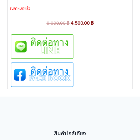
สินค้าหมดแล้ว
O
C
6,000.00
฿
4,500.00
฿
r
u
i
r
g
r
i
e
n
n
a
t
l
p
p
r
r
i
i
c
c
e
e
i
w
s
สินค้าใกล้เคียง
a
: