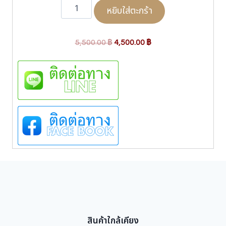
จำ
หยิบใส่ตะกร้า
น
ว
น
O
C
B
5,500.00
฿
4,500.00
฿
O
r
u
L
i
r
O
g
r
N
i
e
B
A
n
n
6
a
t
0
l
p
6
p
r
8
B
r
i
1
i
c
6
c
e
ชิ้
e
i
น
w
s
สินค้าใกล้เคียง
a
: