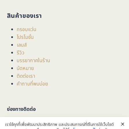
สินค้าของเรา
กรอบแว่น
โปรโมชั่น
เลนส์
รีวิว
บรรยากาศในร้าน
นัดหมาย
ติดต่อเรา
คำถามที่พบบ่อย
ช่องทางติดต่อ
ที่อยู่
: 201/3/1 ถนน มหิดล ตำบลหายยา อำเภอเมือง
เราใช้คุกกี้เพื่อพัฒนาประสิทธิภาพ และประสบการณ์ที่ดีในการใช้เว็บไซต์