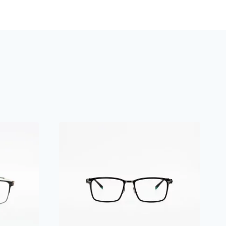
e
l
U
2
3
0
8
0
7
M
ชิ้
น