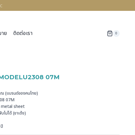
c
มาย
ติดต่อเรา
0
MODELU2308 07M
ด
อรุณ (แบรนด์ของคนไทย)
2308 07M
ss metal sheet
บไม่ได้ (ขาเด้ง)
ปี