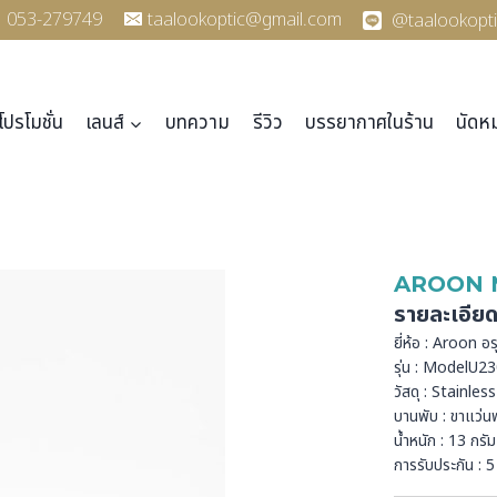
053-279749
taalookoptic@gmail.com
@taalookopti
โปรโมชั่น
เลนส์
บทความ
รีวิว
บรรยากาศในร้าน
นัดห
AROON 
รายละเอีย
ยี่ห้อ : Aroon 
รุ่น : ModelU
วัสดุ : Stainle
บานพับ : ขาแว่นพั
น้ำหนัก : 13 กรัม
การรับประกัน : 5 