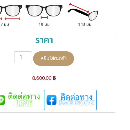
47 มม
19 มม
143 มม
ราคา
จำ
หยิบใส่ตะกร้า
น
ว
น
8,600.00
฿
A
r
o
o
n
M
o
d