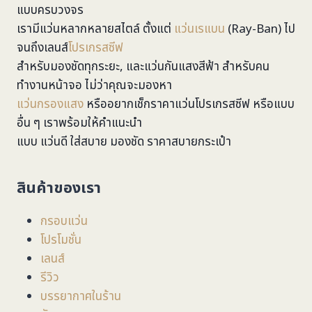
แบบครบวงจร
เรามีแว่นหลากหลายสไตล์ ตั้งแต่
แว่นเรแบน
(Ray-Ban) ไป
จนถึงเลนส์
โปรเกรสซีฟ
สำหรับมองชัดทุกระยะ, และแว่นกันแสงสีฟ้า สำหรับคน
ทำงานหน้าจอ ไม่ว่าคุณจะมองหา
แว่นกรองแสง
หรืออยากเช็กราคาแว่นโปรเกรสซีฟ หรือแบบ
อื่น ๆ เราพร้อมให้คำแนะนำ
แบบ แว่นดี ใส่สบาย มองชัด ราคาสบายกระเป๋า
สินค้าของเรา
กรอบแว่น
โปรโมชั่น
เลนส์
รีวิว
บรรยากาศในร้าน