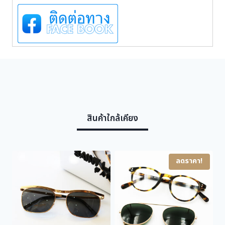
n
n
a
t
l
p
p
r
r
i
i
c
c
e
e
i
w
s
สินค้าใกล้เคียง
a
:
s
2
:
,
3
5
ลดราคา!
,
0
9
0
0
.
0
0
.
0