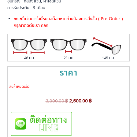
อุปกรณ์ : กล่องแว่น, ผ้าเช็ดแว่น
การรับประกัน : 3 เดือน
ขณะนี้แว่นตารุ่นนี้หมดสต็อกหากท่านต้องการสั่งชื้อ ( Pre-Order )
กรุณาติดต่อเรา
คลิก
46 มม
23 มม
145 มม
ราคา
สินค้าหมดแล้ว
O
C
3,900.00
฿
2,500.00
฿
r
u
i
r
g
r
i
e