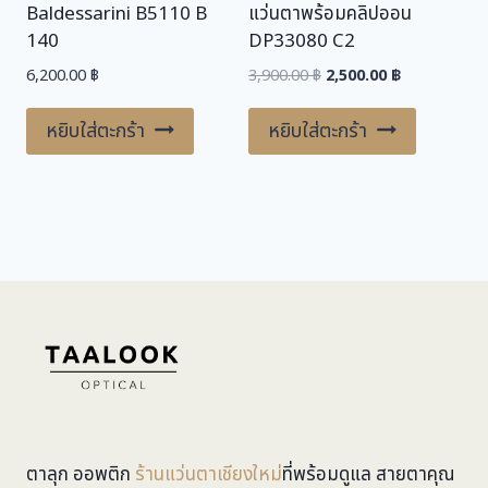
Baldessarini B5110 B
แว่นตาพร้อมคลิปออน
140
DP33080 C2
Original
Current
6,200.00
฿
3,900.00
฿
2,500.00
฿
price
price
was:
is:
หยิบใส่ตะกร้า
หยิบใส่ตะกร้า
3,900.00 ฿.
2,500.00 ฿.
ตาลุก ออพติก
ร้านแว่นตาเชียงใหม่
ที่พร้อมดูแล สายตาคุณ