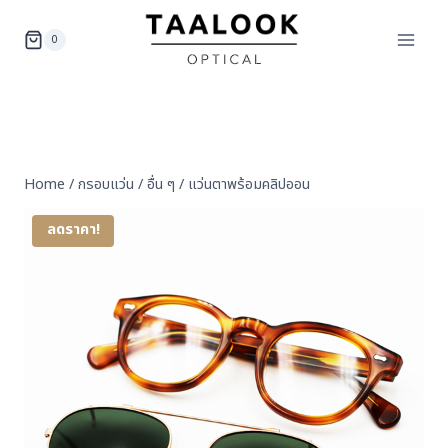
Skip
to
0
content
Home
/
กรอบแว่น
/
อื่น ๆ
/
แว่นตาพร้อมคลิปออน
ลดราคา!