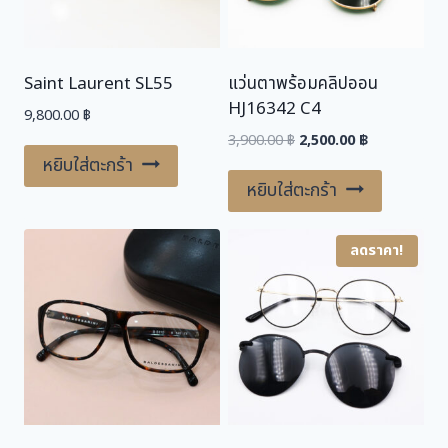
0
0
฿
.
Saint Laurent SL55
แว่นตาพร้อมคลิปออน
฿
HJ16342 C4
.
9,800.00
฿
Original
Current
3,900.00
฿
2,500.00
฿
price
price
หยิบใส่ตะกร้า
was:
is:
หยิบใส่ตะกร้า
3,900.00 ฿.
2,500.00 ฿.
ลดราคา!