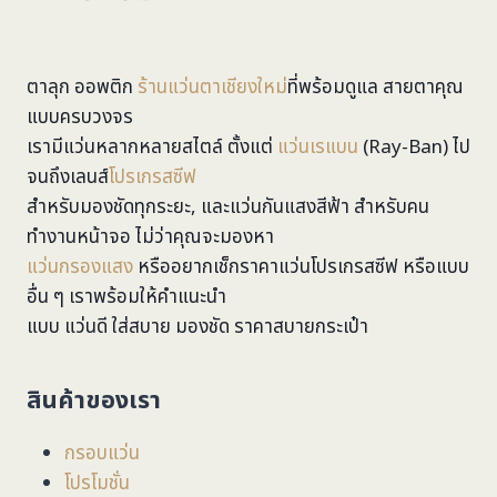
ตาลุก ออพติก
ร้านแว่นตาเชียงใหม่
ที่พร้อมดูแล สายตาคุณ
แบบครบวงจร
เรามีแว่นหลากหลายสไตล์ ตั้งแต่
แว่นเรแบน
(Ray-Ban) ไป
จนถึงเลนส์
โปรเกรสซีฟ
สำหรับมองชัดทุกระยะ, และแว่นกันแสงสีฟ้า สำหรับคน
ทำงานหน้าจอ ไม่ว่าคุณจะมองหา
แว่นกรองแสง
หรืออยากเช็กราคาแว่นโปรเกรสซีฟ หรือแบบ
อื่น ๆ เราพร้อมให้คำแนะนำ
แบบ แว่นดี ใส่สบาย มองชัด ราคาสบายกระเป๋า
สินค้าของเรา
กรอบแว่น
โปรโมชั่น